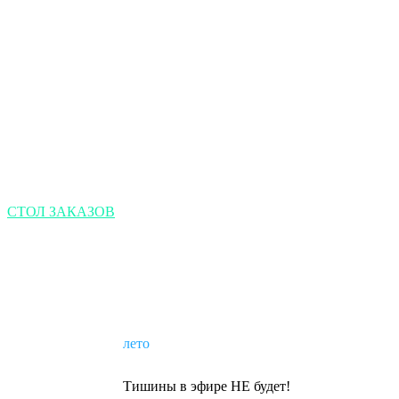
Первое Портальное
интернет радио
Авторы исполнители, новые имена известные и популярные.
Авторские передачи.
СТОЛ ЗАКАЗОВ
лето
Тишины в эфире НЕ будет!