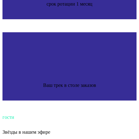
срок ротации 1 месяц
Ваш трек в столе заказов
гости
Звёзды
в нашем эфире