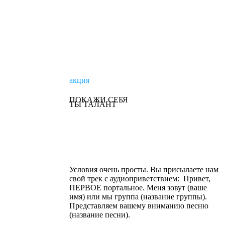
акция
ПОКАЖИ СЕБЯ
ТЫ ТАЛАНТ
Поделись своим творчеством и оно
прозвучит в эфире ПЕРВОГО портального!
Условия очень просты. Вы присылаете нам
свой трек с аудиоприветствием: Привет,
ПЕРВОЕ портальное. Меня зовут (ваше
имя) или мы группа (название группы).
Представляем вашему вниманию песню
(название песни).