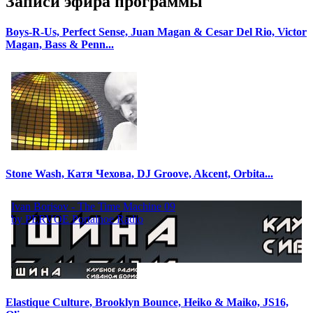
Записи эфира программы
Boys-R-Us, Perfect Sense, Juan Magan & Cesar Del Rio, Victor
Magan, Bass & Penn...
Stone Wash, Катя Чехова, DJ Groove, Akcent, Orbita...
Elastique Culture, Brooklyn Bounce, Heiko & Maiko, JS16,