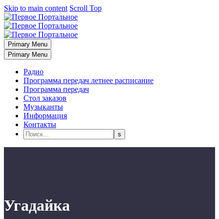
Skip to main content
Scroll Top
Primary Menu
Primary Menu
Радио
Программа передач летнее расписание
Программа передач
Стол заказов
Музыканты
Информация
Контакты
Угадайка