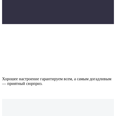
Каждую первую среду месяца в 21:00
Хорошее настроение гарантируем всем, а самым догадливым
— приятный сюрприз.